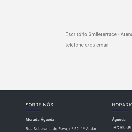
Escritório Smileterrace - Ate
telefone e/ou email.
SOBRE NÓS
HORÁRI
Morada Águeda:
Águeda
Terças, Qu
Rua Soberania do Povo, nº 52, 1º Andar